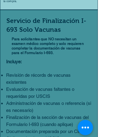
la compra.
Servicio de Finalización I-
693 Solo Vacunas
Para solicitantes que NO necesitan un
examen médico completo y solo requieren
completar la documentación de vacunas
para el Formulario I-693.
Incluye:
Revisión de récords de vacunas
existentes
Evaluación de vacunas faltantes o
requeridas por USCIS
Administración de vacunas o referencia (si
es necesario)
Finalización de la sección de vacunas del
Formulario I-693 (cuando aplique)
Documentación preparada por un Cirujano