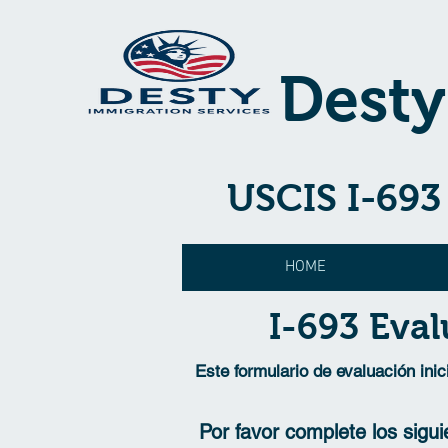
Desty
​USCIS I-69
HOME
I-693 Eval
Este formulario de evaluación ini
Por favor complete los sigu