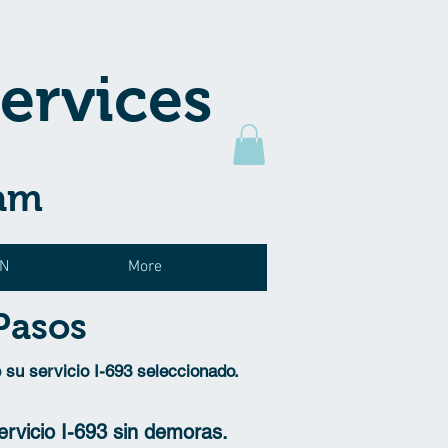
ervices
xam
ON
More
Pasos
 su servicio I-693 seleccionado.
rvicio I-693 sin demoras.